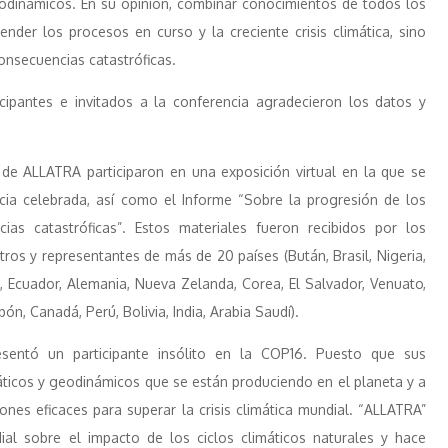
eodinámicos. En su opinión, combinar conocimientos de todos los
der los procesos en curso y la creciente crisis climática, sino
onsecuencias catastróficas.
icipantes e invitados a la conferencia agradecieron los datos y
 de ALLATRA participaron en una exposición virtual en la que se
cia celebrada, así como el Informe “Sobre la progresión de los
ias catastróficas”. Estos materiales fueron recibidos por los
stros y representantes de más de 20 países (Bután, Brasil, Nigeria,
, Ecuador, Alemania, Nueva Zelanda, Corea, El Salvador, Venuato,
ón, Canadá, Perú, Bolivia, India, Arabia Saudí).
esentó un participante insólito en la COP16. Puesto que sus
máticos y geodinámicos que se están produciendo en el planeta y a
iones eficaces para superar la crisis climática mundial. “ALLATRA”
l sobre el impacto de los ciclos climáticos naturales y hace