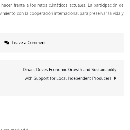
hacer frente a los retos climáticos actuales. La participación de
miento con la cooperación internacional para preservar la vida y
on
Leave a Comment
Biodiversity
in
Focus:
Dinant Drives Economic Growth and Sustainability
g
ALLATRA
with Support for Local Independent Producers
Takes
Part
in
COP16
United
Nations