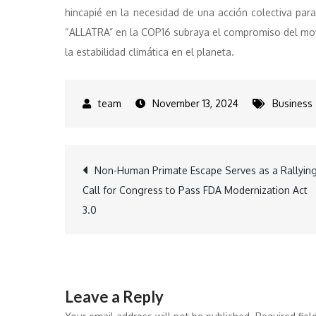
hincapié en la necesidad de una acción colectiva para 
“ALLATRA” en la COP16 subraya el compromiso del movi
la estabilidad climática en el planeta.
November 13, 2024
Business
Post
Non-Human Primate Escape Serves as a Rallyin
Call for Congress to Pass FDA Modernization Act
navigation
3.0
Leave a Reply