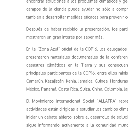
encontrar soluciones a los problemas climáticos y g
campos de la ciencia puede ayudar no sólo a compren
también a desarrollar medidas eficaces para prevenir c
Después de haber recibido la presentación, los part
mostraron un gran interés por saber más.
En la “Zona Azul” oficial de la COP16, los delegados
presentaron materiales documentales de la conferen
desastres climáticos en la Tierra y sus consecuenc
principales participantes de la COP16, entre ellos mini
Camerún, Kazajistán, Kenia, Jamaica, Guinea, Honduras
México, Panamá, Costa Rica, Suiza, China, Colombia, Jap
El Movimiento Internacional Social “ALLATRA” repr
actividades están dirigidas a estudiar los cambios cli
iniciar un debate abierto sobre el desarrollo de soluc
sigue informando activamente a la comunidad mundia